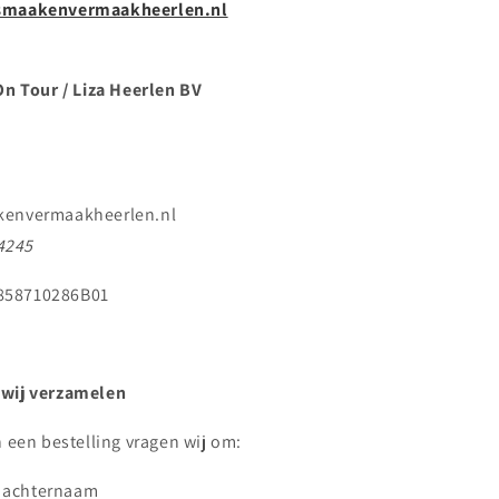
.smaakenvermaakheerlen.nl
 Tour / Liza Heerlen BV
kenvermaakheerlen.nl
4245
858710286B01
 wij verzamelen
n een bestelling vragen wij om:
 achternaam