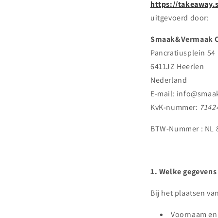
https://takeaway
uitgevoerd door:
Smaak&Vermaak On
Pancratiusplein 54
6411JZ Heerlen
Nederland
E-mail: info@smaa
KvK-nummer:
7142
BTW-Nummer : NL 
1. Welke gegevens
Bij het plaatsen va
Voornaam en