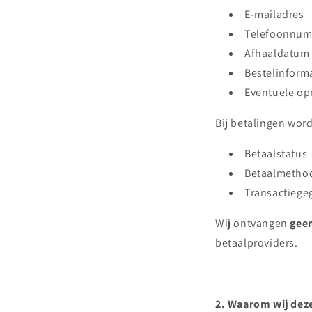
E-mailadres
Telefoonnu
Afhaaldatum 
Bestelinform
Eventuele opm
Bij betalingen wor
Betaalstatus
Betaalmetho
Transactiege
Wij ontvangen
geen
betaalproviders.
2. Waarom wij dez