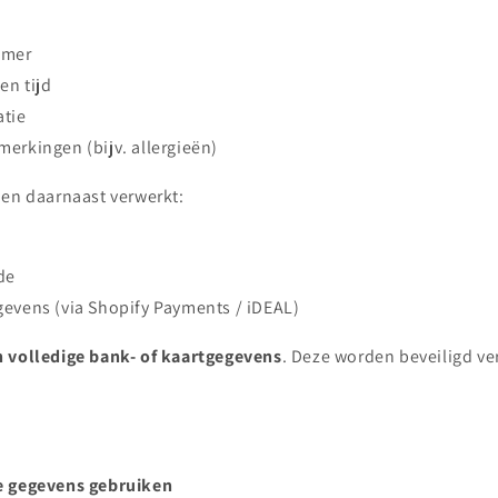
mmer
en tijd
atie
erkingen (bijv. allergieën)
den daarnaast verwerkt:
de
gevens (via Shopify Payments / iDEAL)
 volledige bank- of kaartgegevens
. Deze worden beveiligd ve
e gegevens gebruiken