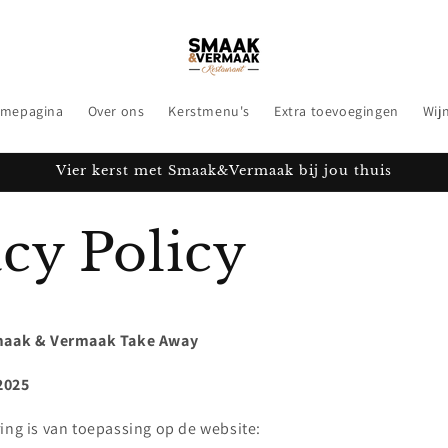
mepagina
Over ons
Kerstmenu's
Extra toevoegingen
Wij
Vier kerst met Smaak&Vermaak bij jou thuis
cy Policy
Smaak & Vermaak Take Away
2025
ing is van toepassing op de website: