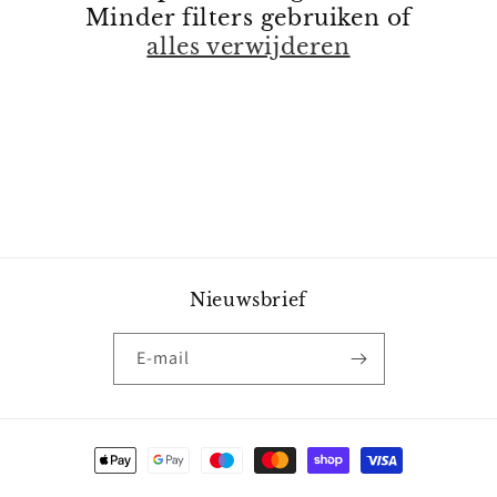
Minder filters gebruiken of
e
alles verwijderen
:
Nieuwsbrief
E‑mail
Betaalmethoden